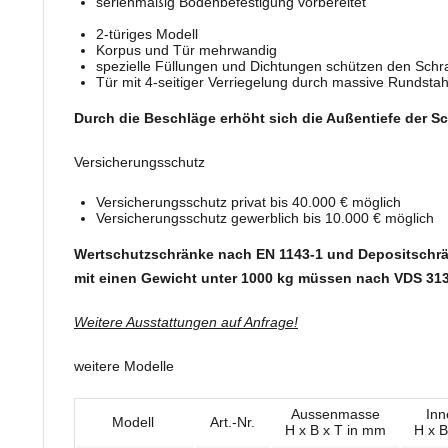
serienmäßig Bodenbefestigung vorbereitet
2-türiges Modell
Korpus und Tür mehrwandig
spezielle Füllungen und Dichtungen schützen den Sch
Tür mit 4-seitiger Verriegelung durch massive Rundsta
Durch die Beschläge erhöht sich die Außentiefe der 
Versicherungsschutz
Versicherungsschutz privat bis 40.000 € möglich
Versicherungsschutz gewerblich bis 10.000 € möglich
Wertschutzschränke nach EN 1143-1 und Depositschr
mit einen Gewicht unter 1000 kg müssen nach VDS 313
Weitere Ausstattungen auf Anfrage!
weitere Modelle
Aussenmasse
In
Modell
Art.-Nr.
H x B x T in mm
H x B