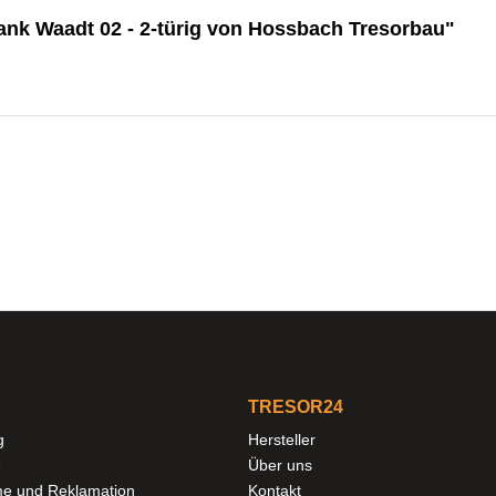
nk Waadt 02 - 2-türig von Hossbach Tresorbau"
TRESOR24
g
Hersteller
e
Über uns
e und Reklamation
Kontakt