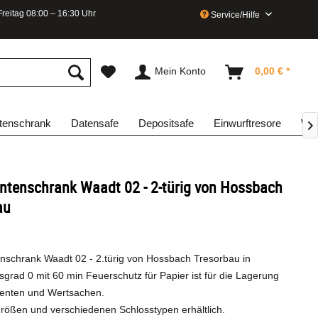
reitag 08:00 – 16:30 Uhr
Service/Hilfe
Mein Konto
0,00 € *
enschrank
Datensafe
Depositsafe
Einwurftresore
Waf

tenschrank Waadt 02 - 2-türig von Hossbach
au
schrank Waadt 02 - 2.türig von Hossbach Tresorbau in
grad 0 mit 60 min Feuerschutz für Papier ist für die Lagerung
enten und Wertsachen.
 Größen und verschiedenen Schlosstypen erhältlich.