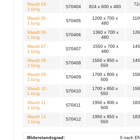
Waadt 04 -
724
S70404
824 x 600 x 480
1.türig
Waadt 05 -
1200 x 700 x
110
S70405
1.türig
480
Waadt 06 -
1360 x 700 x
126
S70406
1.türig
480
Waadt 07 -
1550 x 700 x
145
S70407
1.türig
480
Waadt 08 -
1550 x 850 x
145
S70408
1.türig
550
Waadt 09 -
1700 x 800 x
158
S70409
1.türig
500
Waadt 10 -
1700 x 850 x
158
S70410
1.türig
550
Waadt 11 -
1950 x 800 x
183
S70411
1.türig
500
Waadt 12 -
1950 x 850 x
183
S70412
1.türig
550
Widerstandsgrad:
0 nach E