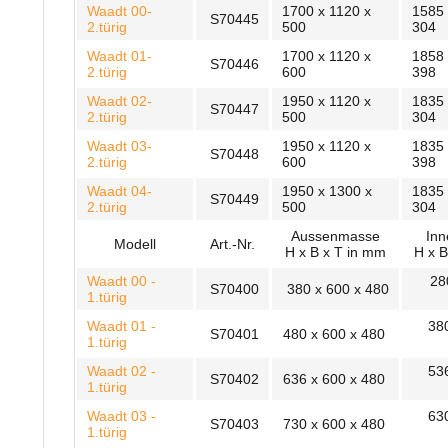
Waadt 00-
1700 x 1120 x
1585 
S70445
2.türig
500
304
Waadt 01-
1700 x 1120 x
1858 
S70446
2.türig
600
398
Waadt 02-
1950 x 1120 x
1835 
S70447
2.türig
500
304
Waadt 03-
1950 x 1120 x
1835 
S70448
2.türig
600
398
Waadt 04-
1950 x 1300 x
1835 
S70449
2.türig
500
304
Aussenmasse
In
Modell
Art.-Nr.
H x B x T in mm
H x B
Waadt 00 -
280
S70400
380 x 600 x 480
1.türig
Waadt 01 -
380
S70401
480 x 600 x 480
1.türig
Waadt 02 -
536
S70402
636 x 600 x 480
1.türig
Waadt 03 -
630
S70403
730 x 600 x 480
1.türig