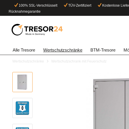
100% SSL-Verschlüsselt
TÜV-Zertifiziert
Kostenlose Liefe
Rücknahmegarantie
Alle Tresore
Wertschutzschränke
BTM-Tresore
Mö
Wertschutzschränke
Wertschutzschrank mit Feuerschutz