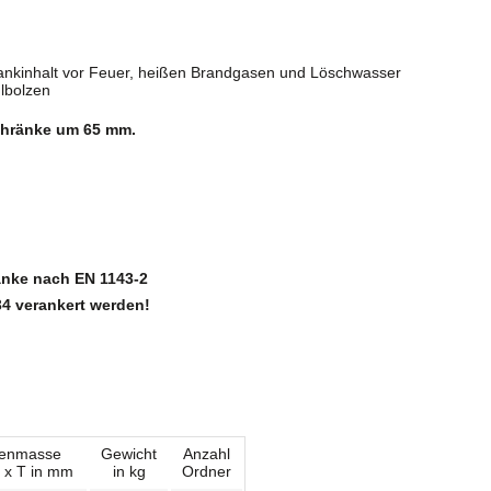
rankinhalt vor Feuer, heißen Brandgasen und Löschwasser
hlbolzen
Schränke um 65 mm.
änke nach EN 1143-2
4 verankert werden!
nenmasse
Gewicht
Anzahl
 x T in mm
in kg
Ordner