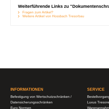
Weiterführende Links zu "Dokumentenschra
Fragen zum Artikel?
Weitere Artikel von Hossbach Tresorbau
INFORMATIONEN
SERVICE
Befestigung von Wertschutzschränken /
Bestellvorgan
Datensicherungsschränken
Luxus Tresor
Euro Normen
Warenannahm