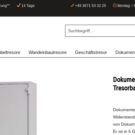
rung**
14 Tage
+49 3671 53 32 25
Montag – F
beltresore
Wandeinbautresore
Geschäftstresor
Dokument
Dokumen
Tresorb
Dokumenten
Widerstands
von Dokum
Er ist in 5