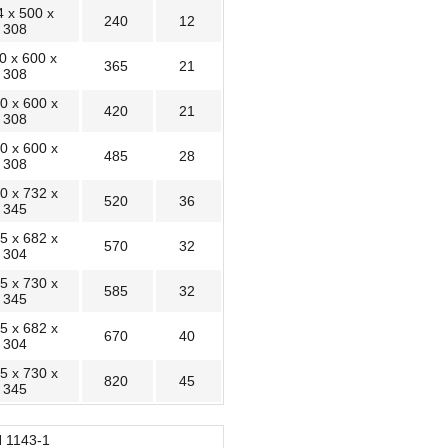
 x 500 x
240
12
308
0 x 600 x
365
21
308
0 x 600 x
420
21
308
0 x 600 x
485
28
308
0 x 732 x
520
36
345
5 x 682 x
570
32
304
5 x 730 x
585
32
345
5 x 682 x
670
40
304
5 x 730 x
820
45
345
N 1143-1