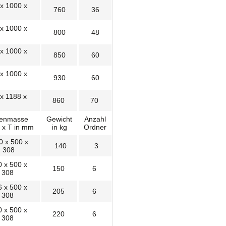
x 1000 x
760
36
x 1000 x
800
48
x 1000 x
850
60
x 1000 x
930
60
x 1188 x
860
70
nenmasse
Gewicht
Anzahl
 x T in mm
in kg
Ordner
 x 500 x
140
3
308
 x 500 x
150
6
308
 x 500 x
205
6
308
 x 500 x
220
6
308