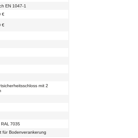
ch EN 1047-1
0 €
0 €
tsicherheitsschloss mit 2
n
 - RAL 7035
et für Bodenverankerung