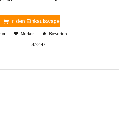
In den
Einkaufswagen
chen
Merken
Bewerten
S70447