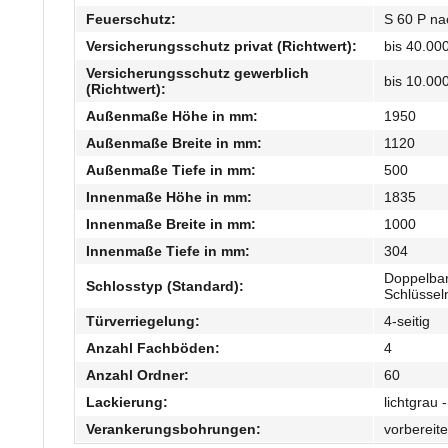
Feuerschutz:
S 60 P na
Versicherungsschutz privat (Richtwert):
bis 40.00
Versicherungsschutz gewerblich
bis 10.00
(Richtwert):
Außenmaße Höhe in mm:
1950
Außenmaße Breite in mm:
1120
Außenmaße Tiefe in mm:
500
Innenmaße Höhe in mm:
1835
Innenmaße Breite in mm:
1000
Innenmaße Tiefe in mm:
304
Doppelbar
Schlosstyp (Standard):
Schlüssel
Türverriegelung:
4-seitig
Anzahl Fachböden:
4
Anzahl Ordner:
60
Lackierung:
lichtgrau
Verankerungsbohrungen:
vorbereit