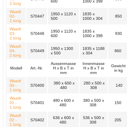
600
1000 x 398
2.türig
Waadt
1950 x 1120 x
1835 x
02-
S70447
850
500
1000 x 304
2.türig
Waadt
1950 x 1120 x
1835 x
03-
S70448
930
600
1000 x 398
2.türig
Waadt
1950 x 1300
1835 x 1188
04-
S70449
860
x 500
x 304
2.türig
Aussenmasse
Innenmasse
Gewicht
Modell
Art.-Nr.
H x B x T in
H x B x T in
in kg
mm
mm
Waadt
380 x 600 x
280 x 500 x
00 -
S70400
140
480
308
1.türig
Waadt
480 x 600 x
380 x 500 x
01 -
S70401
150
480
308
1.türig
Waadt
636 x 600 x
536 x 500 x
02 -
S70402
205
480
308
1.türig