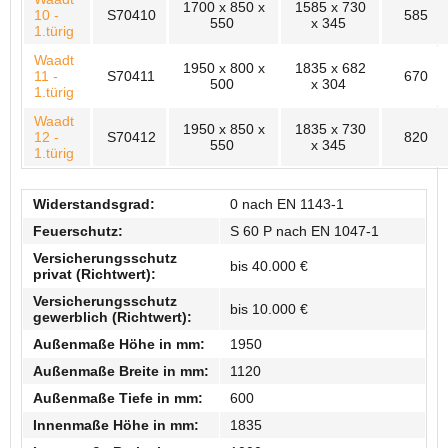
1700 x 850 x
1585 x 730
10 -
S70410
585
550
x 345
1.türig
Waadt
1950 x 800 x
1835 x 682
11 -
S70411
670
500
x 304
1.türig
Waadt
1950 x 850 x
1835 x 730
12 -
S70412
820
550
x 345
1.türig
Widerstandsgrad:
0 nach EN 1143-1
Feuerschutz:
S 60 P nach EN 1047-1
Versicherungsschutz
bis 40.000 €
privat (Richtwert):
Versicherungsschutz
bis 10.000 €
gewerblich (Richtwert):
Außenmaße Höhe in mm:
1950
Außenmaße Breite in mm:
1120
Außenmaße Tiefe in mm:
600
Innenmaße Höhe in mm:
1835