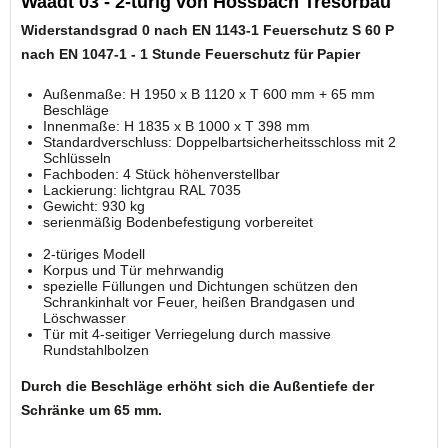
Waadt 03 - 2-türig von Hossbach Tresorbau"
Widerstandsgrad 0 nach EN 1143-1
Feuerschutz S 60 P
nach EN 1047-1 -
1 Stunde Feuerschutz für Papier
Außenmaße: H 1950 x B 1120 x T 600 mm + 65 mm
Beschläge
Innenmaße: H 1835 x B 1000 x T 398 mm
Standardverschluss: Doppelbartsicherheitsschloss mit 2
Schlüsseln
Fachboden: 4 Stück höhenverstellbar
Lackierung: lichtgrau RAL 7035
Gewicht: 930 kg
serienmäßig Bodenbefestigung vorbereitet
2-türiges Modell
Korpus und Tür mehrwandig
spezielle Füllungen und Dichtungen schützen den
Schrankinhalt vor Feuer, heißen Brandgasen und
Löschwasser
Tür mit 4-seitiger Verriegelung durch massive
Rundstahlbolzen
Durch die Beschläge erhöht sich die Außentiefe der
Schränke um 65 mm.