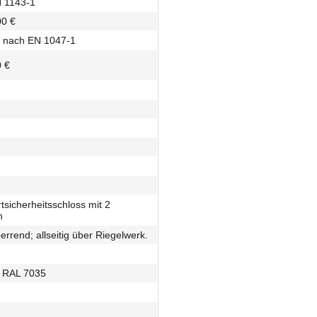
N 1143-1
00 €
S nach EN 1047-1
0 €
tsicherheitsschloss mit 2
n
perrend; allseitig über Riegelwerk.
 - RAL 7035