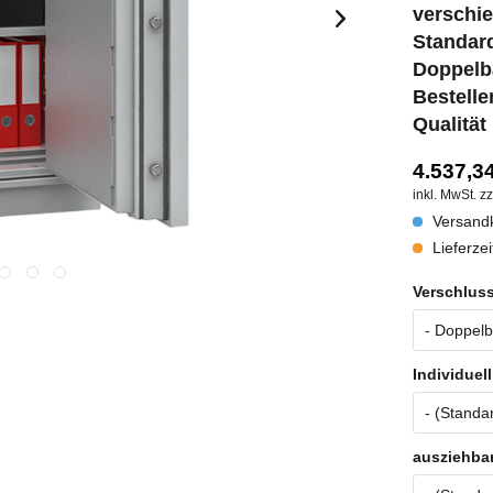
verschi
Sta
Doppelb
Bestell
Qualität
4.537,34
inkl. MwSt.
zz
Versandk
Lieferzei
Verschluss
Individuel
ausziehba