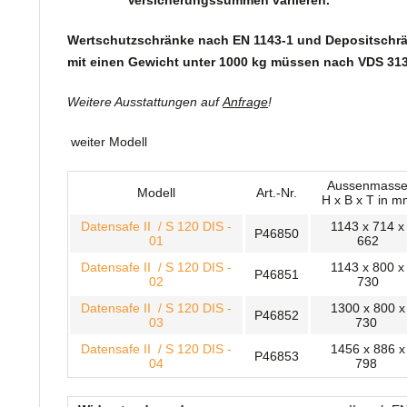
Versicherungssummen variieren.
Wertschutzschränke nach EN 1143-1 und Depositschr
mit einen Gewicht unter 1000 kg müssen nach VDS 313
Weitere Ausstattungen auf
Anfrage
!
weiter Modell
Aussenmass
Modell
Art.-Nr.
H x B x T in 
Datensafe II / S 120 DIS -
1143 x 714 x
P46850
01
662
Datensafe II / S 120 DIS -
1143 x 800 x
P46851
02
730
Datensafe II / S 120 DIS -
1300 x 800 x
P46852
03
730
Datensafe II / S 120 DIS -
1456 x 886 x
P46853
04
798