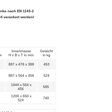
änke nach EN 1143-2
4 verankert werden!
e
Innenmasse
Gewicht
mm
H x B x T in mm
in kg
887 x 478 x 388
453
887 x 564 x 456
524
1044 x 564 x
585
456
1200 x 650 x
740
524