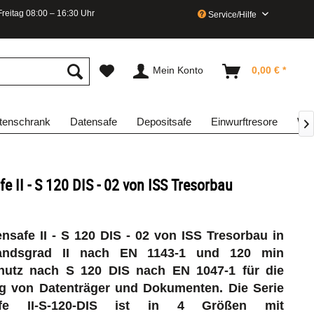
reitag 08:00 – 16:30 Uhr
Service/Hilfe
Mein Konto
0,00 € *
enschrank
Datensafe
Depositsafe
Einwurftresore
Waf

e II - S 120 DIS - 02 von ISS Tresorbau
nsafe II - S 120 DIS - 02 von ISS Tresorbau in
tandsgrad II nach EN 1143-1 und 120 min
hutz nach S 120 DIS nach EN 1047-1 für die
g von Datenträger und Dokumenten. Die Serie
afe II-S-120-DIS ist in 4 Größen mit