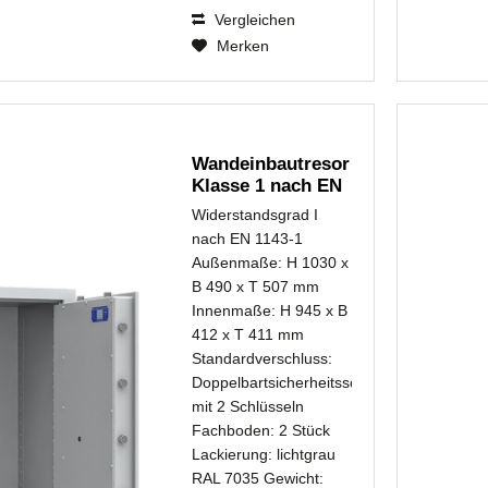
Vergleichen
Merken
Wandeinbautresor
Klasse 1 nach EN
1143-1...
Widerstandsgrad I
nach EN 1143-1
Außenmaße: H 1030 x
B 490 x T 507 mm
Innenmaße: H 945 x B
412 x T 411 mm
Standardverschluss:
Doppelbartsicherheitsschloss
mit 2 Schlüsseln
Fachboden: 2 Stück
Lackierung: lichtgrau
RAL 7035 Gewicht: