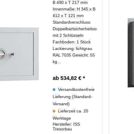
B 490 x T 217 mm
Innenmaße: H 345 x B
412 x T 121 mm
Standardverschluss:
Doppelbartsicherheitsschloss
mit 2 Schlüsseln
Fachboden: 1 Stück
Lackierung: lichtgrau
RAL 7035 Gewicht: 55
kg...
ab 534,82 € *
Versandkostenfreie
Lieferung (Standard-
Versand)
Lieferzeit ca. 20
Werktage
Hersteller:
ISS
Tresorbau