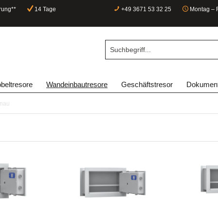
rung**
14 Tage
+49 3671 53 32 25
Montag – F
beltresore
Wandeinbautresore
Geschäftstresor
Dokument
enau