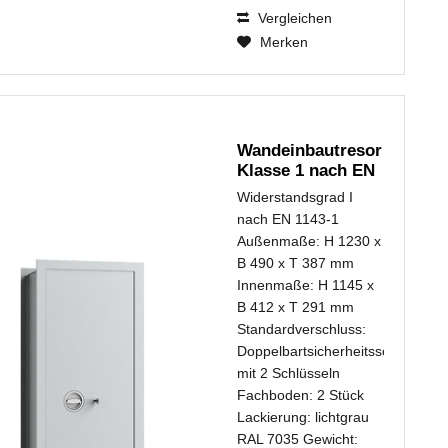
Vergleichen
Merken
Wandeinbautresor
Klasse 1 nach EN
1143-1...
Widerstandsgrad I
nach EN 1143-1
Außenmaße: H 1230 x
B 490 x T 387 mm
Innenmaße: H 1145 x
B 412 x T 291 mm
Standardverschluss:
Doppelbartsicherheitsschloss
mit 2 Schlüsseln
Fachboden: 2 Stück
Lackierung: lichtgrau
RAL 7035 Gewicht: