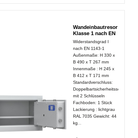
Wandeinbautresor
Klasse 1 nach EN
1143-1...
Widerstandsgrad I
nach EN 1143-1
Außenmaße: H 330 x
B 490 x T 267 mm
Innenmaße : H 245 x
B 412 x T 171 mm
Standardverschluss:
Doppelbartsicherheitsschloss
mit 2 Schlüsseln
Fachboden: 1 Stück
Lackierung : lichtgrau
RAL 7035 Gewicht: 44
kg...