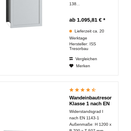
138...
ab 1.095,81 € *
Lieferzeit ca. 20
Werktage
Hersteller:
ISS
Tresorbau
Vergleichen
Merken
Wandeinbautresor
Klasse 1 nach EN
1143-1...
Widerstandsgrad I
nach EN 1143-1
Außenmaße: H 1200 x
B 700 x T 507 mm