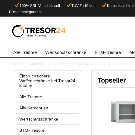
100% SSL-Verschlüsselt
TÜV-Zertifiziert
Kostenlose Liefe
Rücknahmegarantie
Alle Tresore
Wertschutzschränke
BTM-Tresore
Mö
Wandeinbautresore
Widerstandsgrad I nach EN-1143-1
Serie Ilm
Einbruchsichere
Topseller
Waffenschränke bei Tresor24
kaufen
Alle Tresore
Alle Kategorien
Wertschutzschränke
BTM-Tresore