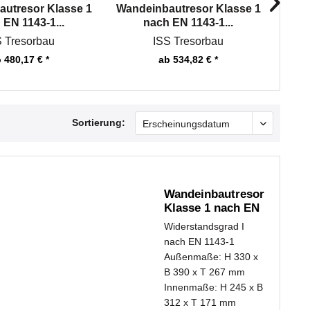
utresor Klasse 1
Wandeinbautresor Klasse 1
Wand
 EN 1143-1...
nach EN 1143-1...
S Tresorbau
ISS Tresorbau
 480,17 € *
ab 534,82 € *
Sortierung:
Wandeinbautresor
Klasse 1 nach EN
1143-1...
Widerstandsgrad I
nach EN 1143-1
Außenmaße: H 330 x
B 390 x T 267 mm
Innenmaße: H 245 x B
312 x T 171 mm