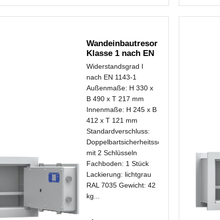
Wandeinbautresor
Klasse 1 nach EN
1143-1...
Widerstandsgrad I
nach EN 1143-1
Außenmaße: H 330 x
B 490 x T 217 mm
Innenmaße: H 245 x B
412 x T 121 mm
Standardverschluss:
Doppelbartsicherheitsschloss
mit 2 Schlüsseln
Fachboden: 1 Stück
Lackierung: lichtgrau
RAL 7035 Gewicht: 42
kg...