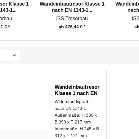
sor Klasse 1
Wandeinbautresor Klasse 1
Wandeinba
43-1...
nach EN 1143-1...
nach
orbau
ISS Tresorbau
IS
1 € *
ab 476,44 € *
ab
Wandeinbautresor
Klasse 1 nach EN
1143-1...
Widerstandsgrad I
nach EN 1143-1
Außenmaße: H 330 x
B 390 x T 217 mm
Innenmaße: H 245 x B
312 x T 121 mm