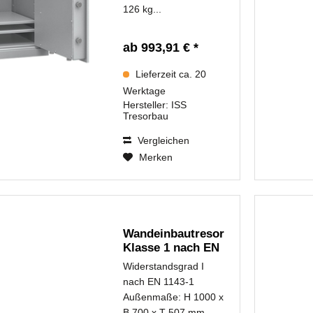
126 kg...
ab 993,91 € *
Lieferzeit ca. 20
Werktage
Hersteller:
ISS
Tresorbau
Vergleichen
Merken
Wandeinbautresor
Klasse 1 nach EN
1143-1...
Widerstandsgrad I
nach EN 1143-1
Außenmaße: H 1000 x
B 700 x T 507 mm