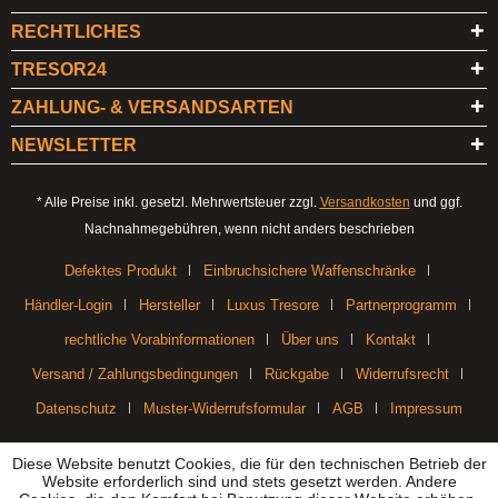
RECHTLICHES
TRESOR24
ZAHLUNG- & VERSANDSARTEN
NEWSLETTER
* Alle Preise inkl. gesetzl. Mehrwertsteuer zzgl.
Versandkosten
und ggf.
Nachnahmegebühren, wenn nicht anders beschrieben
Defektes Produkt
Einbruchsichere Waffenschränke
Händler-Login
Hersteller
Luxus Tresore
Partnerprogramm
rechtliche Vorabinformationen
Über uns
Kontakt
Versand / Zahlungsbedingungen
Rückgabe
Widerrufsrecht
Datenschutz
Muster-Widerrufsformular
AGB
Impressum
Realisiert mit Shopware
Diese Website benutzt Cookies, die für den technischen Betrieb der
Website erforderlich sind und stets gesetzt werden. Andere