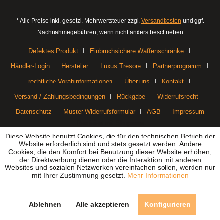
* Alle Preise inkl. gesetzl. Mehrwertsteuer zzgl.
Versandkosten
und ggf.
Nachnahmegebühren, wenn nicht anders beschrieben
Defektes Produkt
Einbruchsichere Waffenschränke
Händler-Login
Hersteller
Luxus Tresore
Partnerprogramm
rechtliche Vorabinformationen
Über uns
Kontakt
Versand / Zahlungsbedingungen
Rückgabe
Widerrufsrecht
Datenschutz
Muster-Widerrufsformular
AGB
Impressum
Realisiert mit Shopware
Diese Website benutzt Cookies, die für den technischen Betrieb der
Website erforderlich sind und stets gesetzt werden. Andere
Cookies, die den Komfort bei Benutzung dieser Website erhöhen,
der Direktwerbung dienen oder die Interaktion mit anderen
Websites und sozialen Netzwerken vereinfachen sollen, werden nur
mit Ihrer Zustimmung gesetzt.
Mehr Informationen
Ablehnen
Alle akzeptieren
Konfigurieren