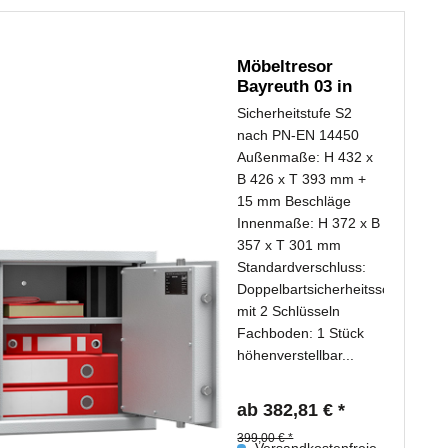
Möbeltresor
Bayreuth 03 in
Sicherheitsstufe
Sicherheitstufe S2
S2...
nach PN-EN 14450
Außenmaße: H 432 x
B 426 x T 393 mm +
15 mm Beschläge
Innenmaße: H 372 x B
357 x T 301 mm
Standardverschluss:
Doppelbartsicherheitsschloss
mit 2 Schlüsseln
Fachboden: 1 Stück
höhenverstellbar...
ab 382,81 € *
399,00 € *
Versandkostenfreie