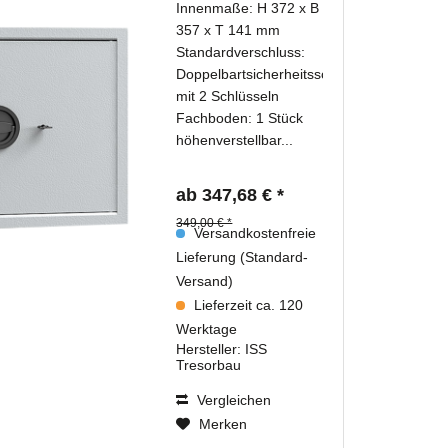
Innenmaße: H 372 x B
357 x T 141 mm
Standardverschluss:
Doppelbartsicherheitsschloss
mit 2 Schlüsseln
Fachboden: 1 Stück
höhenverstellbar...
ab 347,68 € *
349,00 € *
Versandkostenfreie
Lieferung (Standard-
Versand)
Lieferzeit ca. 120
Werktage
Hersteller:
ISS
Tresorbau
Vergleichen
Merken