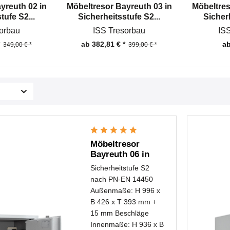
yreuth 02 in
Möbeltresor Bayreuth 03 in
Möbeltres
tufe S2...
Sicherheitsstufe S2...
Sicherh
orbau
ISS Tresorbau
IS
ab 382,81 € *
ab
349,00 € *
399,00 € *
Möbeltresor
Bayreuth 06 in
Sicherheitsstufe
Sicherheitstufe S2
S2...
nach PN-EN 14450
Außenmaße: H 996 x
B 426 x T 393 mm +
15 mm Beschläge
Innenmaße: H 936 x B