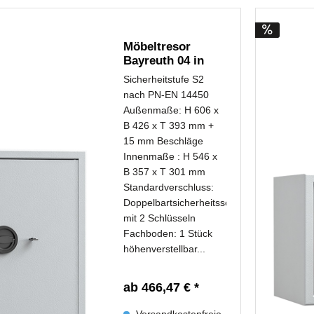
Möbeltresor
Bayreuth 04 in
Sicherheitsstufe
Sicherheitstufe S2
S2...
nach PN-EN 14450
Außenmaße: H 606 x
B 426 x T 393 mm +
15 mm Beschläge
Innenmaße : H 546 x
B 357 x T 301 mm
Standardverschluss:
Doppelbartsicherheitsschloss
mit 2 Schlüsseln
Fachboden: 1 Stück
höhenverstellbar...
ab 466,47 € *
Versandkostenfreie