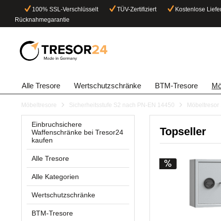
100% SSL-Verschlüsselt
TÜV-Zertifiziert
Kostenlose Liefe
Rücknahmegarantie
Alle Tresore
Wertschutzschränke
BTM-Tresore
Mö
Möbeltresore
Sicherheitsstufe S2 nach PN-EN 14450
Möbeltresor 
Einbruchsichere
Topseller
Waffenschränke bei Tresor24
kaufen
Alle Tresore
Alle Kategorien
Wertschutzschränke
BTM-Tresore