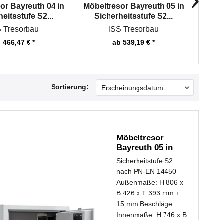
or Bayreuth 04 in
Möbeltresor Bayreuth 05 in
Möbe
eitsstufe S2...
Sicherheitsstufe S2...
S
S Tresorbau
ISS Tresorbau
 466,47 € *
ab 539,19 € *
Sortierung:
Möbeltresor
Bayreuth 05 in
Sicherheitsstufe
Sicherheitstufe S2
S2...
nach PN-EN 14450
Außenmaße: H 806 x
B 426 x T 393 mm +
15 mm Beschläge
Innenmaße: H 746 x B