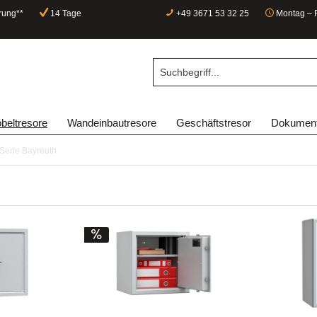
rung**
14 Tage
+49 3671 53 32 25
Montag – F
beltresore
Wandeinbautresore
Geschäftstresor
Dokument
Serie Bayreuth