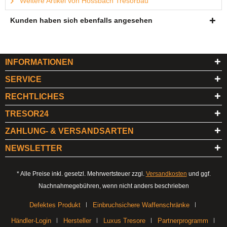
Weitere Artikel von Hossbach Tresorbau
Kunden haben sich ebenfalls angesehen
INFORMATIONEN
SERVICE
RECHTLICHES
TRESOR24
ZAHLUNG- & VERSANDSARTEN
NEWSLETTER
* Alle Preise inkl. gesetzl. Mehrwertsteuer zzgl.
Versandkosten
und ggf.
Nachnahmegebühren, wenn nicht anders beschrieben
Defektes Produkt
Einbruchsichere Waffenschränke
Händler-Login
Hersteller
Luxus Tresore
Partnerprogramm