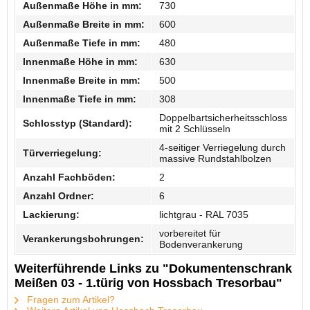
Außenmaße Höhe in mm:
730
Außenmaße Breite in mm:
600
Außenmaße Tiefe in mm:
480
Innenmaße Höhe in mm:
630
Innenmaße Breite in mm:
500
Innenmaße Tiefe in mm:
308
Doppelbartsicherheitsschloss
Schlosstyp (Standard):
mit 2 Schlüsseln
4-seitiger Verriegelung durch
Türverriegelung:
massive Rundstahlbolzen
Anzahl Fachböden:
2
Anzahl Ordner:
6
Lackierung:
lichtgrau - RAL 7035
vorbereitet für
Verankerungsbohrungen:
Bodenverankerung
Weiterführende Links zu "Dokumentenschrank
Meißen 03 - 1.türig von Hossbach Tresorbau"
Fragen zum Artikel?