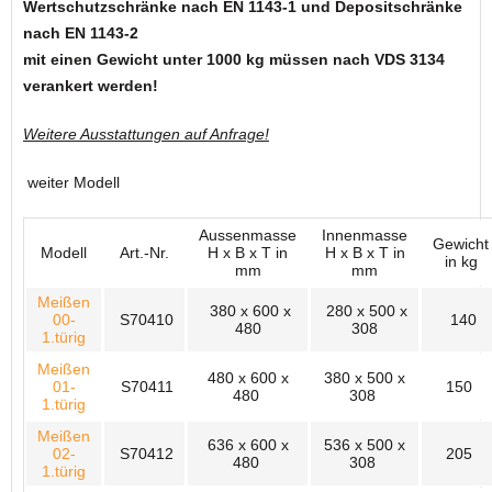
Wertschutzschränke nach EN 1143-1 und Depositschränke
nach EN 1143-2
mit einen Gewicht unter 1000 kg müssen nach VDS 3134
verankert werden!
Weitere Ausstattungen auf Anfrage!
weiter Modell
Aussenmasse
Innenmasse
Gewicht
Modell
Art.-Nr.
H x B x T in
H x B x T in
in kg
mm
mm
Meißen
380 x 600 x
280 x 500 x
00-
S70410
140
480
308
1.türig
Meißen
480 x 600 x
380 x 500 x
01-
S70411
150
480
308
1.türig
Meißen
636 x 600 x
536 x 500 x
02-
S70412
205
480
308
1.türig