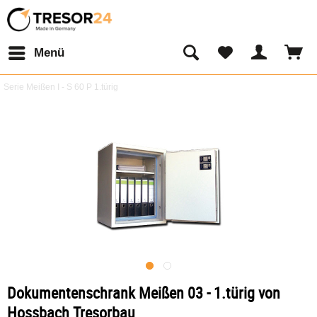
Menü
Serie Meißen I - S 60 P 1.türig
Dokumentenschrank Meißen 03 - 1.türig von
Hossbach Tresorbau