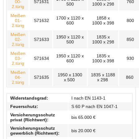
00-
S71631
760
500
1000 x 298
2.türig
Meißen
1700 x 1120 x
1858 x
01-
S71632
800
600
1000 x 398
2.türig
Meißen
1950 x 1120 x
1835 x
02-
S71633
850
500
1000 x 298
2.türig
Meißen
1950 x 1120 x
1835 x
03-
S71634
930
600
1000 x 398
2.türig
Meißen
1950 x 1300
1835 x 1188
04-
S71635
860
x 500
x 298
2.türig
Widerstandsgrad:
I nach EN 1143-1
Feuerschutz:
S 60 P nach EN 1047-1
Versicherungsschutz
bis 65.000 €
privat (Richtwert):
Versicherungsschutz
bis 20.000 €
gewerblich (Richtwert):