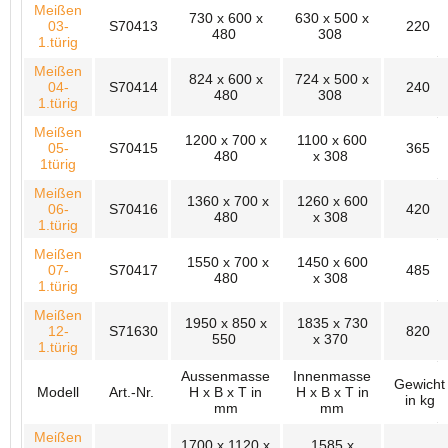
Meißen
730 x 600 x
630 x 500 x
03-
S70413
220
480
308
1.türig
Meißen
824 x 600 x
724 x 500 x
04-
S70414
240
480
308
1.türig
Meißen
1200 x 700 x
1100 x 600
05-
S70415
365
480
x 308
1türig
Meißen
1360 x 700 x
1260 x 600
06-
S70416
420
480
x 308
1.türig
Meißen
1550 x 700 x
1450 x 600
07-
S70417
485
480
x 308
1.türig
Meißen
1950 x 850 x
1835 x 730
12-
S71630
820
550
x 370
1.türig
Aussenmasse
Innenmasse
Gewicht
Modell
Art.-Nr.
H x B x T in
H x B x T in
in kg
mm
mm
Meißen
1700 x 1120 x
1585 x