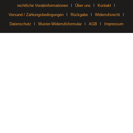
rechtliche Vorabinformationen
Über uns
Kontakt
Versand / Zahlungsbedingungen
Rückgabe
Widerrufsrecht
Datenschutz
Muster-Widerrufsformular
AGB
Impressum
Realisiert mit Shopware