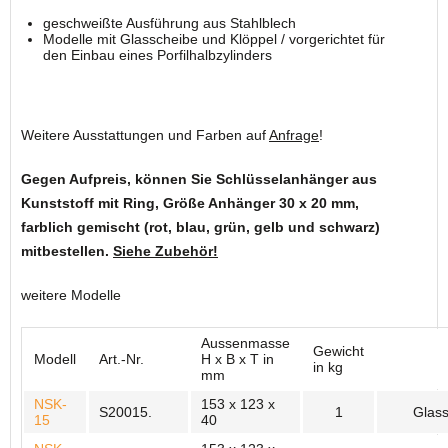
geschweißte Ausführung aus Stahlblech
Modelle mit Glasscheibe und Klöppel / vorgerichtet für
den Einbau eines Porfilhalbzylinders
Weitere Ausstattungen und Farben auf
Anfrage
!
Gegen Aufpreis, können Sie Schlüsselanhänger aus
Kunststoff mit Ring, Größe Anhänger 30 x 20 mm,
farblich gemischt (rot, blau, grün, gelb und schwarz)
mitbestellen.
Siehe Zubehör!
weitere Modelle
Aussenmasse
Gewicht
Modell
Art.-Nr.
H x B x T in
in kg
mm
NSK-
153 x 123 x
S20015.
1
Glass
15
40