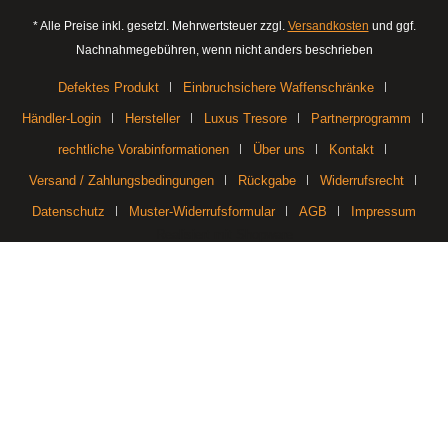
* Alle Preise inkl. gesetzl. Mehrwertsteuer zzgl.
Versandkosten
und ggf.
Nachnahmegebühren, wenn nicht anders beschrieben
Defektes Produkt
Einbruchsichere Waffenschränke
Händler-Login
Hersteller
Luxus Tresore
Partnerprogramm
rechtliche Vorabinformationen
Über uns
Kontakt
Versand / Zahlungsbedingungen
Rückgabe
Widerrufsrecht
Datenschutz
Muster-Widerrufsformular
AGB
Impressum
Realisiert mit Shopware