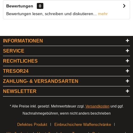
Bewertungen
0
Bewertungen lesen, schreiben und diskutieren...
mehr
INFORMATIONEN
SERVICE
RECHTLICHES
TRESOR24
ZAHLUNG- & VERSANDSARTEN
NEWSLETTER
* Alle Preise inkl. gesetzl. Mehrwertsteuer zzgl.
Versandkosten
und ggf.
Nachnahmegebühren, wenn nicht anders beschrieben
Defektes Produkt
Einbruchsichere Waffenschränke