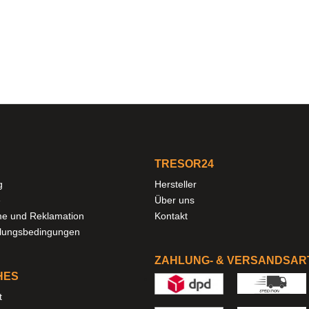
TRESOR24
g
Hersteller
e
Über uns
e und Reklamation
Kontakt
hlungsbedingungen
ZAHLUNG- & VERSANDSAR
HES
t