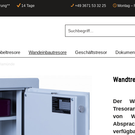
rung**
14 Tage
+49 3671 53 32 25
Montag – F
beltresore
Wandeinbautresore
Geschäftstresor
Dokument
rlamünde
Wandtre
Der W
Tresora
von W
Absprac
verfügb