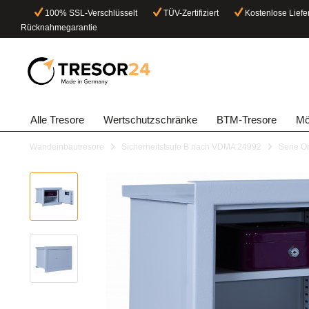
100% SSL-Verschlüsselt
TÜV-Zertifiziert
Kostenlose Liefe
Rücknahmegarantie
Alle Tresore
Wertschutzschränke
BTM-Tresore
Mö
Wandeinbautresore
Sicherheitstsufe B nach VDMA 24992
Serie O