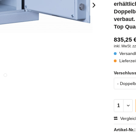
erhält
Doppel
verbaut.
Top Qual
835,25 €
inkl. MwSt.
zz
Versandk
Lieferzei
Verschluss
Verglei
Artikel-Nr.: