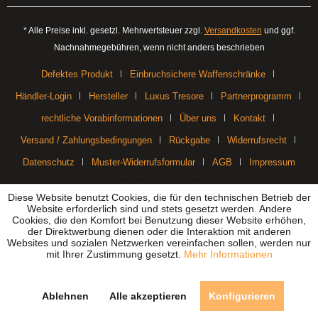
* Alle Preise inkl. gesetzl. Mehrwertsteuer zzgl.
Versandkosten
und ggf.
Nachnahmegebühren, wenn nicht anders beschrieben
Defektes Produkt
Einbruchsichere Waffenschränke
Händler-Login
Hersteller
Luxus Tresore
Partnerprogramm
rechtliche Vorabinformationen
Über uns
Kontakt
Versand / Zahlungsbedingungen
Rückgabe
Widerrufsrecht
Datenschutz
Muster-Widerrufsformular
AGB
Impressum
Realisiert mit Shopware
Diese Website benutzt Cookies, die für den technischen Betrieb der
Website erforderlich sind und stets gesetzt werden. Andere
Cookies, die den Komfort bei Benutzung dieser Website erhöhen,
der Direktwerbung dienen oder die Interaktion mit anderen
Websites und sozialen Netzwerken vereinfachen sollen, werden nur
mit Ihrer Zustimmung gesetzt.
Mehr Informationen
Ablehnen
Alle akzeptieren
Konfigurieren