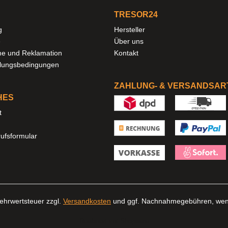
TRESOR24
g
Hersteller
e
Über uns
e und Reklamation
Kontakt
hlungsbedingungen
ZAHLUNG- & VERSANDSAR
HES
t
ufsformular
 Mehrwertsteuer zzgl.
Versandkosten
und ggf. Nachnahmegebühren, wenn
Realisiert mit Shopware