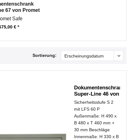
entenschrank
ne 67 von Promet
Safe
omet Safe
675,00 € *
Sortierung:
Dokumentenschrank
Super-Line 46 von
Promet Safe
Sicherheitsstufe S 2
mit LFS 60 P
Außenmaße: H 490 x
B 480 x T 460 mm +
30 mm Beschläge
Innenmaße: H 330 x B