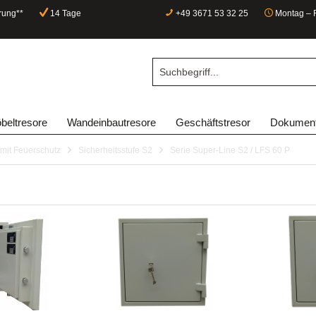
rung**
14 Tage
+49 3671 53 32 25
Montag – F
beltresore
Wandeinbautresore
Geschäftstresor
Dokument
mit Feuerschutz
Sicherheitsstufe S2
Serie Super-Line S2 / LFS 60 P