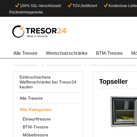
100% SSL-Verschlüsselt
TÜV-Zertifiziert
Kostenlose Liefe
Rücknahmegarantie
Alle Tresore
Wertschutzschränke
BTM-Tresore
Mö
Alle Kategorien
Dokumentenschrank
Akten-Dokumentenschränke 
Einbruchsichere
Topseller
Waffenschränke bei Tresor24
kaufen
Alle Tresore
Alle Kategorien
Einwurftresore
BTM-Tresore
Möbeltresore