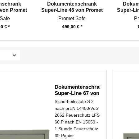
nschrank
Dokumentenschrank
Dokum
 von Promet
Super-Line 46 von Promet
Super-Li
e
Safe
Safe
Promet Safe
Pr
0 € *
499,00 € *
Dokumentenschrank
Super-Line 67 von
Promet Safe
Sicherheitsstufe S 2
nach prEN 14450/VdS
2862 Feuerschutz LFS
60 P nach EN 15659 -
1 Stunde Feuerschutz
für Papier