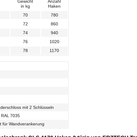
Gewicht
Anzahl
in kg
Haken
70
780
72
860
74
940
76
1020
78
1170
nderschloss mit 2 Schlüsseln
 - RAL 7035
et für Wandverankerung