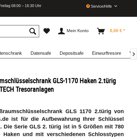
reitag 08:00 – 16:30 Uhr
Service/Hilfe
Mein Konto
0,00 € *
enschrank
Datensafe
Depositsafe
Einwurftresore
Waf

mschlüsselschrank GLS-1170 Haken 2.türig
TECH Tresoranlagen
ßraumschlüsselschrank GLS 1170 2.türig von
4.de ist für die Aufbewahrung Ihrer Schlüssel
t.
Die Serie GLS 2. türig ist in 5 Größen mit 780
0 Haken und mit verschiedenen Schlosstypen