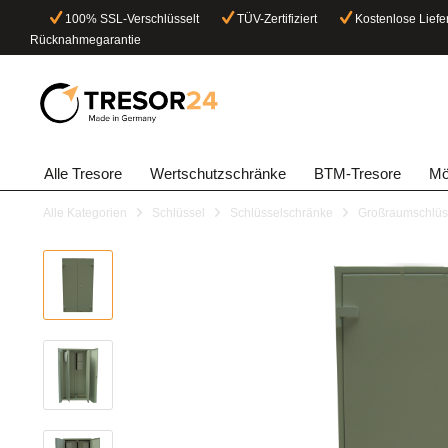
100% SSL-Verschlüsselt
TÜV-Zertifiziert
Kostenlose Liefe
Rücknahmegarantie
Alle Tresore
Wertschutzschränke
BTM-Tresore
Mö
Alle Kategorien
Schlüssel
Schlüsselschränke
Großraumschlüss