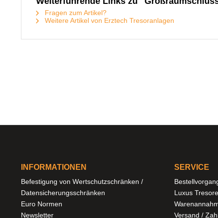
Weiterführende Links zu "Großraumschlüs
Fragen zum Artikel?
Weitere Artikel von Erztech Tresoranlagen
INFORMATIONEN
SERVICE
Befestigung von Wertschutzschränken /
Bestellvorgan
Datensicherungsschränken
Luxus Tresor
Euro Normen
Warenannahm
Newsletter
Versand / Za