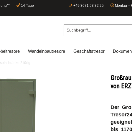
rung**
14 Tage
+49 3671 53 32 25
Montag – F
beltresore
Wandeinbautresore
Geschäftstresor
Dokument
elschränke 2.türig
Großrau
von ERZ
Der Gro
Tresor2
geeigne
bis 117