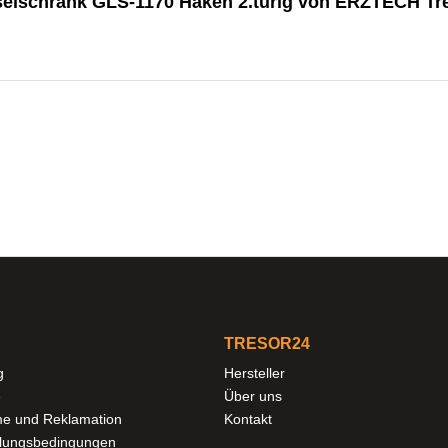
selschrank GLS-1170 Haken 2.türig von ERZTECH Tr
TRESOR24
g
Hersteller
e
Über uns
e und Reklamation
Kontakt
hlungsbedingungen