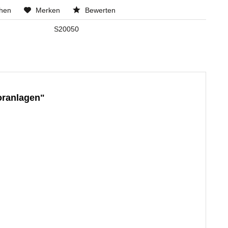
chen
Merken
Bewerten
S20050
oranlagen"