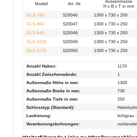
Aussenmasse
Modell
Art.-Nr.
H x B x T in mm
GLS-780
S20046.
1300 x 730 x 250
GLS-860
S20047.
1300 x 730 x 250
GLS-940
S20048.
1300 x 730 x 250
GLS-1020
S20049.
1300 x 730 x 250
GLS-1170
S20050.
1300 x 730 x 250
Anzahl Haken:
1170
Anzahl Zwischenwände:
1
Außenmaße Höhe in mm:
1300
Außenmaße Breite in mm:
730
Außenmaße Tiefe in mm:
250
Schlosstyp (Standard):
Hebelzyli
Lackierung:
lichtgrau
Verankerungsbohrungen:
vorbereit