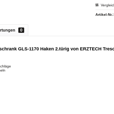
Verglei
Artikel-Nr.:
rtungen
0
schrank GLS-1170 Haken 2.türig von ERZTECH Tres
chläge
seln