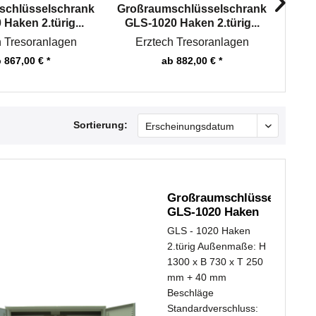
schlüsselschrank
Großraumschlüsselschrank
Groß
Haken 2.türig...
GLS-1020 Haken 2.türig...
GLS
h Tresoranlagen
Erztech Tresoranlagen
E
 867,00 € *
ab 882,00 € *
Sortierung:
Großraumschlüsselschran
GLS-1020 Haken
2.türig...
GLS - 1020 Haken
2.türig Außenmaße: H
1300 x B 730 x T 250
mm + 40 mm
Beschläge
Standardverschluss: