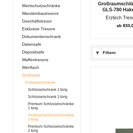
Großraumschlü
Wertschutzschränke
GLS-780 Haken
Wandeinbautresore
Erztech Tres
Geschäftstresor
ab 833,0
Exklusive Tresore
Dokumentenschrank
Datensafe
Depositsafe
Filtern
Waffentresore
Wertfach
Schlüssel
Schlüsselschränke
Schlüsselschrank 1.türig
Schlüsselschrank 2.türig
Premium Schlüsselschränke
1 türig
Großraumschlüsselschränke
2.türig
Premium Schlüsselschränke
2.türig