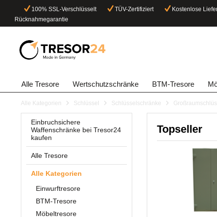
100% SSL-Verschlüsselt
TÜV-Zertifiziert
Kostenlose Liefe
Rücknahmegarantie
Alle Tresore
Wertschutzschränke
BTM-Tresore
Mö
Alle Kategorien
Schlüssel
Schlüsselschränke
Großraumschlüss
Einbruchsichere
Topseller
Waffenschränke bei Tresor24
kaufen
Alle Tresore
Alle Kategorien
Einwurftresore
BTM-Tresore
Möbeltresore