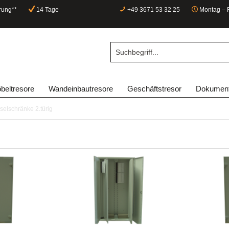
rung**
14 Tage
+49 3671 53 32 25
Montag – F
beltresore
Wandeinbautresore
Geschäftstresor
Dokument
elschränke 2.türig