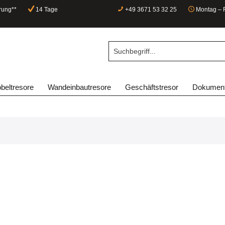
rung**
14 Tage
+49 3671 53 32 25
Montag – F
beltresore
Wandeinbautresore
Geschäftstresor
Dokument