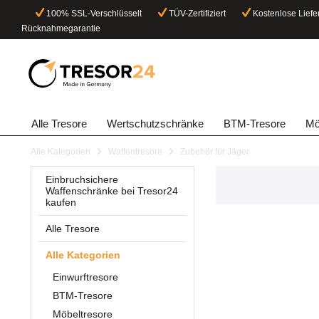
100% SSL-Verschlüsselt
TÜV-Zertifiziert
Kostenlose Liefe
Rücknahmegarantie
Alle Tresore
Wertschutzschränke
BTM-Tresore
Mö
Alle Kategorien
Waffentresore
Zubehör für Jäger
Einbruchsichere
Waffenschränke bei Tresor24
kaufen
Alle Tresore
Alle Kategorien
Einwurftresore
BTM-Tresore
Möbeltresore