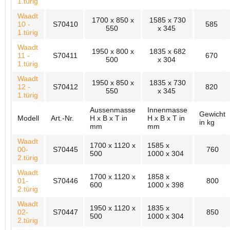
1.türig
Waadt
1700 x 850 x
1585 x 730
10 -
S70410
585
550
x 345
1.türig
Waadt
1950 x 800 x
1835 x 682
11 -
S70411
670
500
x 304
1.türig
Waadt
1950 x 850 x
1835 x 730
12 -
S70412
820
550
x 345
1.türig
Aussenmasse
Innenmasse
Gewicht
Modell
Art.-Nr.
H x B x T in
H x B x T in
in kg
mm
mm
Waadt
1700 x 1120 x
1585 x
00-
S70445
760
500
1000 x 304
2.türig
Waadt
1700 x 1120 x
1858 x
01-
S70446
800
600
1000 x 398
2.türig
Waadt
1950 x 1120 x
1835 x
02-
S70447
850
500
1000 x 304
2.türig