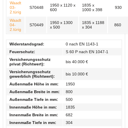
Waadt
1950 x 1120 x
1835 x
03-
S70448
930
600
1000 x 398
2.türig
Waadt
1950 x 1300
1835 x 1188
04-
S70449
860
x 500
x 304
2.türig
Widerstandsgrad:
0 nach EN 1143-1
Feuerschutz:
S 60 P nach EN 1047-1
Versicherungsschutz
bis 40.000 €
privat (Richtwert):
Versicherungsschutz
bis 10.000 €
gewerblich (Richtwert):
Außenmaße Höhe in mm:
1950
Außenmaße Breite in mm:
800
Außenmaße Tiefe in mm:
500
Innenmaße Höhe in mm:
1835
Innenmaße Breite in mm:
682
Innenmaße Tiefe in mm:
304