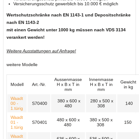
Versicherungsschutz gewerblich bis 10.000 € möglich
Wertschutzschränke nach EN 1143-1 und Depositschränke
nach EN 1143-2
mit einen Gewicht unter 1000 kg müssen nach VDS 3134
verankert werden!
Weitere Ausstattungen auf Anfrage!
weitere Modelle
Aussenmasse
Innenmasse
Gewicht
Modell
Art.-Nr.
H x B x T in
H x B x T in
in kg
mm
mm
Waadt
380 x 600 x
280 x 500 x
00 -
S70400
140
480
308
1.türig
Waadt
480 x 600 x
380 x 500 x
01 -
S70401
150
480
308
1.türig
Waadt
636 x 600 x
536 x 500 x