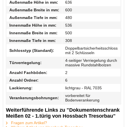
Außenmaße Höhe in mm:
636
Außenmaße Breite in mm:
600
Außenmaße Tiefe in mm:
480
Innenmaße Höhe in mm:
536
Innenmaße Breite in mm:
500
Innenmaße Tiefe in mm:
308
Doppelbartsicherheitsschloss
Schlosstyp (Standard):
mit 2 Schlüsseln
4-seitiger Verriegelung durch
Türverriegelung:
massive Rundstahlbolzen
Anzahl Fachböden:
2
Anzahl Ordner:
6
Lackierung:
lichtgrau - RAL 7035
vorbereitet für
Verankerungsbohrungen:
Bodenverankerung
Weiterführende Links zu "Dokumentenschrank
Meißen 02 - 1.türig von Hossbach Tresorbau"
Fragen zum Artikel?