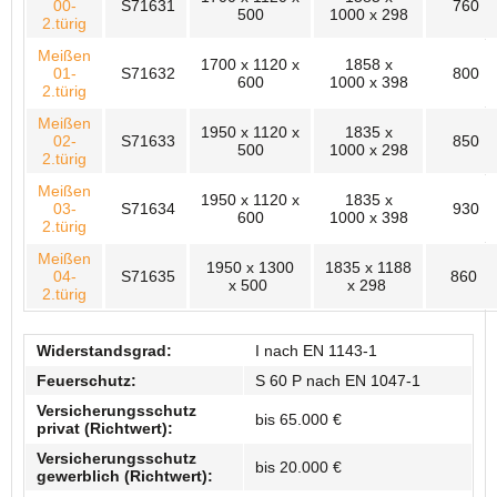
00-
S71631
760
500
1000 x 298
2.türig
Meißen
1700 x 1120 x
1858 x
01-
S71632
800
600
1000 x 398
2.türig
Meißen
1950 x 1120 x
1835 x
02-
S71633
850
500
1000 x 298
2.türig
Meißen
1950 x 1120 x
1835 x
03-
S71634
930
600
1000 x 398
2.türig
Meißen
1950 x 1300
1835 x 1188
04-
S71635
860
x 500
x 298
2.türig
Widerstandsgrad:
I nach EN 1143-1
Feuerschutz:
S 60 P nach EN 1047-1
Versicherungsschutz
bis 65.000 €
privat (Richtwert):
Versicherungsschutz
bis 20.000 €
gewerblich (Richtwert):