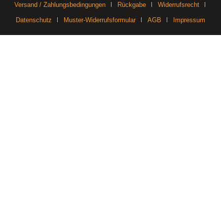
Versand / Zahlungsbedingungen
Rückgabe
Widerrufsrecht
Datenschutz
Muster-Widerrufsformular
AGB
Impressum
Realisiert mit Shopware