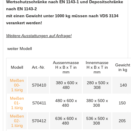
Wertschutzschränke nach EN 1143-1 und Depositschränke
nach EN 1143-2
mit einen Gewicht unter 1000 kg müssen nach VDS 3134
verankert werden!
Weitere Ausstattungen auf Anfrage!
weiter Modell
Aussenmasse
Innenmasse
Gewicht
Modell
Art.-Nr.
H x B x T in
H x B x T in
in kg
mm
mm
Meißen
380 x 600 x
280 x 500 x
00-
S70410
140
480
308
1.türig
Meißen
480 x 600 x
380 x 500 x
01-
S70411
150
480
308
1.türig
Meißen
636 x 600 x
536 x 500 x
02-
S70412
205
480
308
1.türig