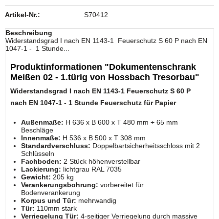
Artikel-Nr.:
S70412
Beschreibung
Widerstandsgrad I nach EN 1143-1 Feuerschutz S 60 P nach EN
1047-1 - 1 Stunde...
Produktinformationen "Dokumentenschrank
Meißen 02 - 1.türig von Hossbach Tresorbau"
Widerstandsgrad I nach EN 1143-1
Feuerschutz S 60 P
nach EN 1047-1 -
1 Stunde Feuerschutz für Papier
Außenmaße:
H 636 x B 600 x T 480 mm + 65 mm
Beschläge
Innenmaße:
H 536 x B 500 x T 308 mm
Standardverschluss:
Doppelbartsicherheitsschloss mit 2
Schlüsseln
Fachboden:
2 Stück höhenverstellbar
Lackierung:
lichtgrau RAL 7035
Gewicht:
205 kg
Verankerungsbohrung:
vorbereitet für
Bodenverankerung
Korpus und Tür:
mehrwandig
Tür:
110mm stark
Verriegelung Tür:
4-seitiger Verriegelung durch massive