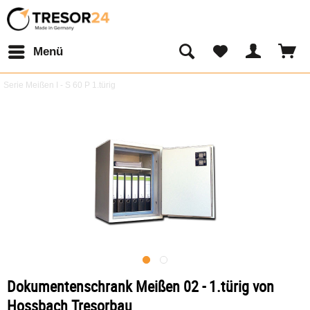
Menü
Serie Meißen I - S 60 P 1.türig
Dokumentenschrank Meißen 02 - 1.türig von
Hossbach Tresorbau