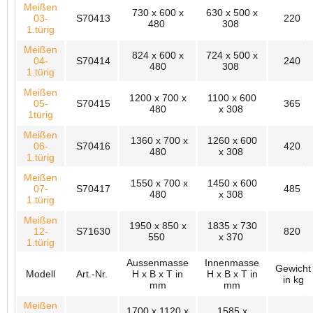
Meißen
730 x 600 x
630 x 500 x
03-
S70413
220
480
308
1.türig
Meißen
824 x 600 x
724 x 500 x
04-
S70414
240
480
308
1.türig
Meißen
1200 x 700 x
1100 x 600
05-
S70415
365
480
x 308
1türig
Meißen
1360 x 700 x
1260 x 600
06-
S70416
420
480
x 308
1.türig
Meißen
1550 x 700 x
1450 x 600
07-
S70417
485
480
x 308
1.türig
Meißen
1950 x 850 x
1835 x 730
12-
S71630
820
550
x 370
1.türig
Aussenmasse
Innenmasse
Gewicht
Modell
Art.-Nr.
H x B x T in
H x B x T in
in kg
mm
mm
Meißen
1700 x 1120 x
1585 x