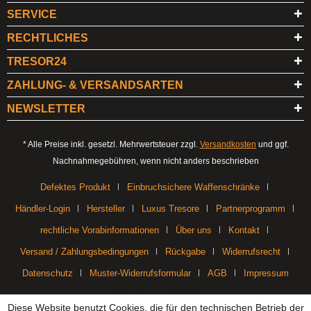
SERVICE
RECHTLICHES
TRESOR24
ZAHLUNG- & VERSANDSARTEN
NEWSLETTER
* Alle Preise inkl. gesetzl. Mehrwertsteuer zzgl.
Versandkosten
und ggf.
Nachnahmegebühren, wenn nicht anders beschrieben
Defektes Produkt
Einbruchsichere Waffenschränke
Händler-Login
Hersteller
Luxus Tresore
Partnerprogramm
rechtliche Vorabinformationen
Über uns
Kontakt
Versand / Zahlungsbedingungen
Rückgabe
Widerrufsrecht
Datenschutz
Muster-Widerrufsformular
AGB
Impressum
Realisiert mit Shopware
Diese Website benutzt Cookies, die für den technischen Betrieb der