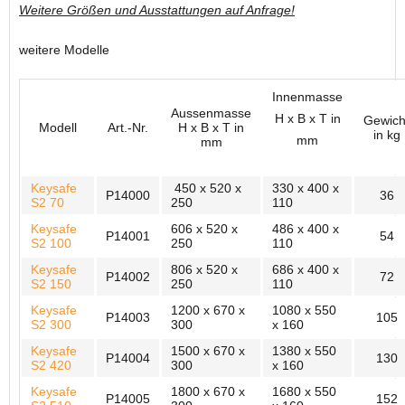
Weitere Größen und Ausstattungen auf Anfrage!
weitere Modelle
Innenmasse
Aussenmasse
H x B x T in
Gewich
Modell
Art.-Nr.
H x B x T in
in kg
mm
mm
Keysafe
450 x 520 x
330 x 400 x
P14000
36
S2 70
250
110
Keysafe
606 x 520 x
486 x 400 x
P14001
54
S2 100
250
110
Keysafe
806 x 520 x
686 x 400 x
P14002
72
S2 150
250
110
Keysafe
1200 x 670 x
1080 x 550
P14003
105
S2 300
300
x 160
Keysafe
1500 x 670 x
1380 x 550
P14004
130
S2 420
300
x 160
Keysafe
1800 x 670 x
1680 x 550
P14005
152