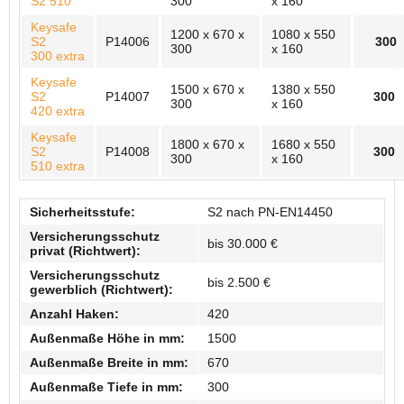
S2 510
300
x 160
Keysafe
1200 x 670 x
1080 x 550
S2
P14006
300
300
x 160
300 extra
Keysafe
1500 x 670 x
1380 x 550
S2
P14007
300
300
x 160
420 extra
Keysafe
1800 x 670 x
1680 x 550
S2
P14008
300
300
x 160
510 extra
Sicherheitsstufe:
S2 nach PN-EN14450
Versicherungsschutz
bis 30.000 €
privat (Richtwert):
Versicherungsschutz
bis 2.500 €
gewerblich (Richtwert):
Anzahl Haken:
420
Außenmaße Höhe in mm:
1500
Außenmaße Breite in mm:
670
Außenmaße Tiefe in mm:
300