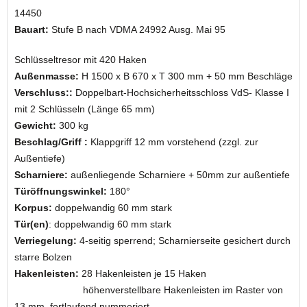
14450
Bauart:
Stufe B nach VDMA 24992 Ausg. Mai 95
Schlüsseltresor mit 420 Haken
Außenmasse:
H 1500 x B 670 x T 300 mm + 50 mm Beschläge
Verschluss::
Doppelbart-Hochsicherheitsschloss VdS- Klasse I
mit 2 Schlüsseln (Länge 65 mm)
Gewicht:
300 kg
Beschlag/Griff :
Klappgriff 12 mm vorstehend (zzgl. zur
Außentiefe)
Scharniere:
außenliegende Scharniere + 50mm zur außentiefe
Türöffnungswinkel:
180°
Korpus:
doppelwandig 60 mm stark
Tür(en)
: doppelwandig 60 mm stark
Verriegelung:
4-seitig sperrend; Scharnierseite gesichert durch
starre Bolzen
Hakenleisten:
28 Hakenleisten je 15 Haken
höhenverstellbare Hakenleisten im Raster von
13 mm, fortlaufend nummeriert