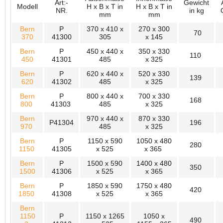
Art:-
Gewicht
Modell
H x B x T in
H x B x T in
NR.
in kg
mm
mm
Bern
P
370 x 410 x
270 x 300
70
370
41300
305
x 145
Bern
P
450 x 440 x
350 x 330
110
450
41301
485
x 325
Bern
P
620 x 440 x
520 x 330
139
620
41302
485
x 325
Bern
P
800 x 440 x
700 x 330
168
800
41303
485
x 325
Bern
970 x 440 x
870 x 330
P41304
196
970
485
x 325
Bern
P
1150 x 590
1050 x 480
280
1150
41305
x 525
x 365
Bern
P
1500 x 590
1400 x 480
350
1500
41306
x 525
x 365
Bern
P
1850 x 590
1750 x 480
420
1850
41308
x 525
x 365
Bern
1150
P
1150 x 1265
1050 x
490