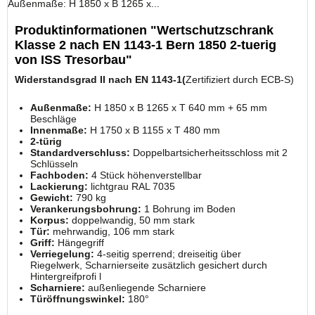
Außenmaße: H 1850 x B 1265 x...
Produktinformationen "Wertschutzschrank
Klasse 2 nach EN 1143-1 Bern 1850 2-tuerig
von ISS Tresorbau"
Widerstandsgrad II nach EN 1143-1(
Zertifiziert durch ECB-S)
Außenmaße:
H 1850 x B 1265 x T 640 mm + 65 mm
Beschläge
Innenmaße:
H 1750 x B 1155 x T 480 mm
2-türig
Standardverschluss:
Doppelbartsicherheitsschloss mit 2
Schlüsseln
Fachboden:
4 Stück höhenverstellbar
Lackierung:
lichtgrau RAL 7035
Gewicht:
790 kg
Verankerungsbohrung:
1 Bohrung im Boden
Korpus:
doppelwandig, 50 mm stark
Tür:
mehrwandig, 106 mm stark
Griff:
Hängegriff
Verriegelung:
4-seitig sperrend; dreiseitig über
Riegelwerk, Scharnierseite zusätzlich gesichert durch
Hintergreifprofi l
Scharniere:
außenliegende Scharniere
Türöffnungswinkel:
180°