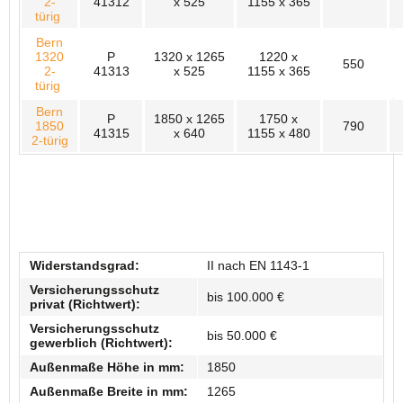
2-
41312
x 525
1155 x 365
türig
Bern
1320
P
1320 x 1265
1220 x
550
2-
41313
x 525
1155 x 365
türig
Bern
P
1850 x 1265
1750 x
1850
790
41315
x 640
1155 x 480
2-türig
Widerstandsgrad:
II nach EN 1143-1
Versicherungsschutz
bis 100.000 €
privat (Richtwert):
Versicherungsschutz
bis 50.000 €
gewerblich (Richtwert):
Außenmaße Höhe in mm:
1850
Außenmaße Breite in mm:
1265