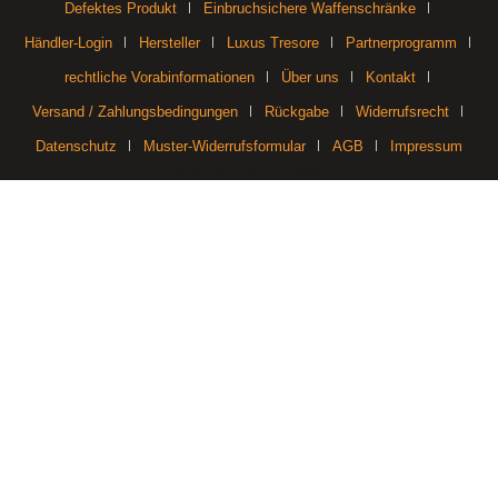
Defektes Produkt
Einbruchsichere Waffenschränke
Händler-Login
Hersteller
Luxus Tresore
Partnerprogramm
rechtliche Vorabinformationen
Über uns
Kontakt
Versand / Zahlungsbedingungen
Rückgabe
Widerrufsrecht
Datenschutz
Muster-Widerrufsformular
AGB
Impressum
Realisiert mit Shopware