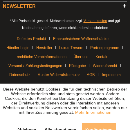
NEWSLETTER
* Alle Preise inkl. gesetzl. Mehrwertsteuer zzgl.
Versandkosten
und ggf.
Nachnahmegebühren, wenn nicht anders beschrieben
Defektes Produkt
Einbruchsichere Waffenschränke
Händler-Login
Hersteller
Luxus Tresore
Partnerprogramm
rechtliche Vorabinformationen
Über uns
Kontakt
Versand / Zahlungsbedingungen
Rückgabe
Widerrufsrecht
Datenschutz
Muster-Widerrufsformular
AGB
Impressum
Realisiert mit Shopware
Diese Website benutzt Cookies, die für den technischen Betrieb der
Website erforderlich sind und stets gesetzt werden. Andere
Cookies, die den Komfort bei Benutzung dieser Website erhöhen,
der Direktwerbung dienen oder die Interaktion mit anderen
Websites und sozialen Netzwerken vereinfachen sollen, werden nur
mit Ihrer Zustimmung gesetzt.
Mehr Informationen
Ablehnen
Alle akzeptieren
Konfigurieren