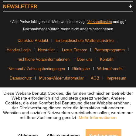
NEWSLETTER
* Alle Preise inkl. gesetzl. Mehrwertsteuer zzgl.
Versandkosten
und ggf.
Nachnahmegebühren, wenn nicht anders beschrieben
Defektes Produkt
Einbruchsichere Waffenschränke
Händler-Login
Hersteller
Luxus Tresore
Partnerprogramm
rechtliche Vorabinformationen
Über uns
Kontakt
Versand / Zahlungsbedingungen
Rückgabe
Widerrufsrecht
Datenschutz
Muster-Widerrufsformular
AGB
Impressum
Realisiert mit Shopware
Diese Website benutzt Cookies, die für den technischen Betrieb der
Website erforderlich sind und stets gesetzt werden. Andere
Cookies, die den Komfort bei Benutzung dieser Website erhöhen,
der Direktwerbung dienen oder die Interaktion mit anderen
Websites und sozialen Netzwerken vereinfachen sollen, werden nur
mit Ihrer Zustimmung gesetzt.
Mehr Informationen
Ablehnen
Alle akzeptieren
Konfigurieren