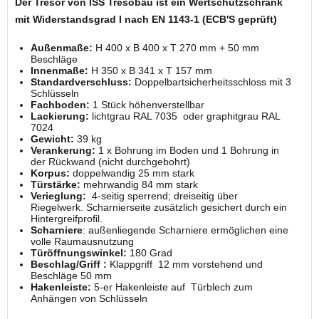
Der Tresor von ISS Tresobau ist ein Wertschutzschrank
mit Widerstandsgrad I nach EN 1143-1
(ECB'S geprüft)
Außenmaße:
H 400 x B 400 x T 270 mm + 50 mm
Beschläge
Innenmaße:
H 350 x B 341 x T 157 mm
Standardverschluss:
Doppelbartsicherheitsschloss mit 3
Schlüsseln
Fachboden:
1 Stück höhenverstellbar
Lackierung:
lichtgrau RAL 7035 oder graphitgrau RAL
7024
Gewicht:
39 kg
Verankerung:
1 x Bohrung im Boden und 1 Bohrung in
der Rückwand (nicht durchgebohrt)
Korpus:
doppelwandig 25 mm stark
Türstärke:
mehrwandig 84 mm stark
Verieglung:
4-seitig sperrend; dreiseitig über
Riegelwerk. Scharnierseite zusätzlich gesichert durch ein
Hintergreifproﬁl.
Scharniere
: außenliegende Scharniere ermöglichen eine
volle Raumausnutzung
Türöffnungswinkel:
180 Grad
Beschlag/Griff :
Klappgriff 12 mm vorstehend und
Beschläge 50 mm
Hakenleiste:
5-er Hakenleiste auf Türblech zum
Anhängen von Schlüsseln