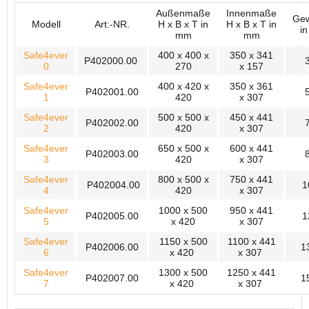
Außenmaße
Innenmaße
Gew
Modell
Art:-NR.
H x B x T in
H x B x T in
in
mm
mm
Safe4ever
400 x 400 x
350 x 341
P402000.00
0
270
x 157
Safe4ever
400 x 420 x
350 x 361
P402001.00
1
420
x 307
Safe4ever
500 x 500 x
450 x 441
P402002.00
2
420
x 307
Safe4ever
650 x 500 x
600 x 441
P402003.00
3
420
x 307
Safe4ever
800 x 500 x
750 x 441
P402004.00
1
4
420
x 307
Safe4ever
1000 x 500
950 x 441
P402005.00
1
5
x 420
x 307
Safe4ever
1150 x 500
1100 x 441
P402006.00
1
6
x 420
x 307
Safe4ever
1300 x 500
1250 x 441
P402007.00
1
7
x 420
x 307