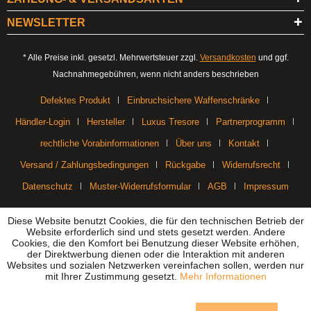
NEWSLETTER
* Alle Preise inkl. gesetzl. Mehrwertsteuer zzgl.
Versandkosten
und ggf.
Nachnahmegebühren, wenn nicht anders beschrieben
Defektes Produkt
Einbruchsichere Waffenschränke
Händler-Login
Hersteller
Luxus Tresore
Partnerprogramm
rechtliche Vorabinformationen
Über uns
Kontakt
Versand / Zahlungsbedingungen
Rückgabe
Widerrufsrecht
Datenschutz
Muster-Widerrufsformular
AGB
Impressum
Realisiert mit Shopware
Diese Website benutzt Cookies, die für den technischen Betrieb der
Website erforderlich sind und stets gesetzt werden. Andere
Cookies, die den Komfort bei Benutzung dieser Website erhöhen,
der Direktwerbung dienen oder die Interaktion mit anderen
Websites und sozialen Netzwerken vereinfachen sollen, werden nur
mit Ihrer Zustimmung gesetzt.
Mehr Informationen