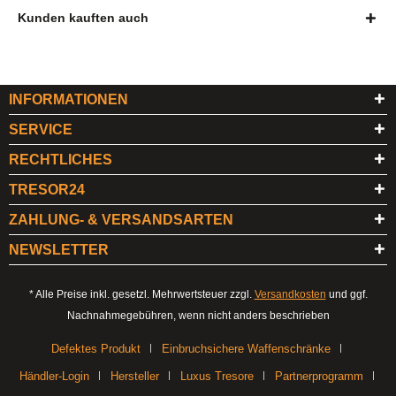
Kunden kauften auch
INFORMATIONEN
SERVICE
RECHTLICHES
TRESOR24
ZAHLUNG- & VERSANDSARTEN
NEWSLETTER
* Alle Preise inkl. gesetzl. Mehrwertsteuer zzgl.
Versandkosten
und ggf.
Nachnahmegebühren, wenn nicht anders beschrieben
Defektes Produkt
Einbruchsichere Waffenschränke
Händler-Login
Hersteller
Luxus Tresore
Partnerprogramm