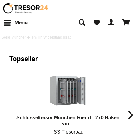
Menü
Serie München-Riem I in Widerstandsgrad I
Topseller
Schlüsseltresor München-Riem I - 270 Haken
von...
ISS Tresorbau