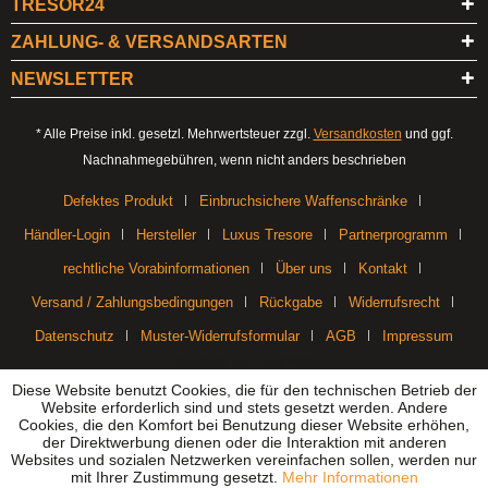
TRESOR24
ZAHLUNG- & VERSANDSARTEN
NEWSLETTER
* Alle Preise inkl. gesetzl. Mehrwertsteuer zzgl.
Versandkosten
und ggf.
Nachnahmegebühren, wenn nicht anders beschrieben
Defektes Produkt
Einbruchsichere Waffenschränke
Händler-Login
Hersteller
Luxus Tresore
Partnerprogramm
rechtliche Vorabinformationen
Über uns
Kontakt
Versand / Zahlungsbedingungen
Rückgabe
Widerrufsrecht
Datenschutz
Muster-Widerrufsformular
AGB
Impressum
Realisiert mit Shopware
Diese Website benutzt Cookies, die für den technischen Betrieb der
Website erforderlich sind und stets gesetzt werden. Andere
Cookies, die den Komfort bei Benutzung dieser Website erhöhen,
der Direktwerbung dienen oder die Interaktion mit anderen
Websites und sozialen Netzwerken vereinfachen sollen, werden nur
mit Ihrer Zustimmung gesetzt.
Mehr Informationen